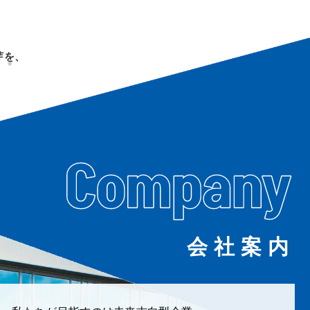
芽を、
会社案内